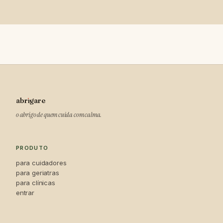
abrıgare
o abrigo de quem cuida com calma.
PRODUTO
para cuidadores
para geriatras
para clínicas
entrar