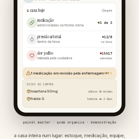
a casa hoje
agora
medicação
3 de 3
administradas conforme rotina
pressão arterial
12/8
dentro da faixa
na faixa
dor · joelho
15h17
relatada pela cuidadora
atendida
1 medicação em revisão pela enfermagem
ver
DICAS DE COMPRA
losartana 50mg
abaixo do mínimo
fralda G
termina em 2 dias
painel master · quem organiza
· demonstração
a casa inteira num lugar: estoque, medicação, equipe,