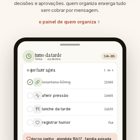
decisões e aprovações. quem organiza enxerga tudo
sem cobrar por mensagem.
o painel de quem organiza
turno da tarde
14h–22h
Sônia · cuidadora
o que fazer agora
1 de 4
losartana 50mg
15h00
aferir pressão
16h00
lanche da tarde
16h30
registrar humor
fim
dor no joelho · atendida 15h17 · família avisada